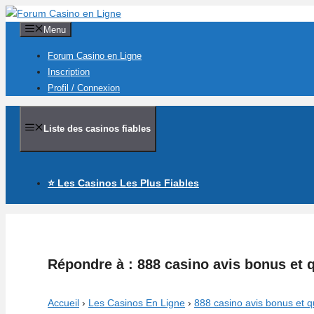
Aller
au
Menu
contenu
Forum Casino en Ligne
Inscription
Profil / Connexion
Liste des casinos fiables
⭐ Les Casinos Les Plus Fiables
Répondre à : 888 casino avis bonus et 
Accueil
›
Les Casinos En Ligne
›
888 casino avis bonus et q