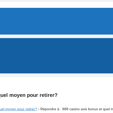
quel moyen pour retirer?
uel moyen pour retirer?
›
Répondre à : 888 casino avis bonus et quel m