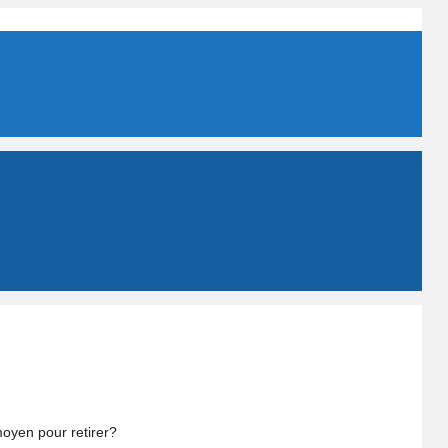
oyen pour retirer?